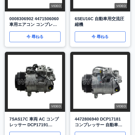
VIDEO
VIDEO
0008306902 4471506060
6SEU16C 自動車用交流圧
車用エアコン コンプレッ
縮機
サー メイバック
S600/S65AMG W222
今 尋ねる
今 尋ねる
WXMB058
VIDEO
VIDEO
7SAS17C 車両 AC コンプ
4472806940 DCP17181
レッサー DCP17191
コンプレッサー 自動車エ
A0008303202 ベンツ用
アコン ベンツ用