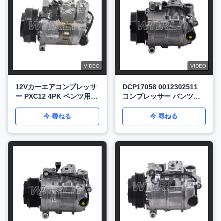
VIDEO
VIDEO
12Vカーエアコンプレッサ
DCP17058 0012302511
ー PXC12 4PK ベンツ用
コンプレッサー バンツ
S560用 メイバッハ用6.8
SS350/500/CL63AMG
2017-2020 WXMB064
WXMB063用の自動車エア
今 尋ねる
今 尋ねる
コン