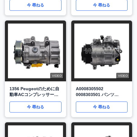
WXPG036のための
今 尋ねる
今 尋ねる
VIDEO
VIDEO
1356 Peugeotのために自
A0008305502
動車ACコンプレッサー
0008303501 バンツ
207 バイパーのためにパー
GLE/GLS/ML 2011-2018
トナーのために WXPG030
WXMB082用の自動車用エ
今 尋ねる
今 尋ねる
アコンプレッサー 12V