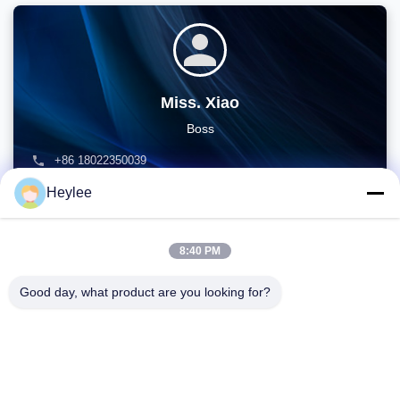
Miss. Xiao
Boss
+86 18022350039
admin@gzweixing.com
Heylee
8:40 PM
Good day, what product are you looking for?
アドレス: 1128,南塔,アンフア・フイ,北バイユン通り,バイユン地
区,広州,広東
電話番号:
86--18022350039