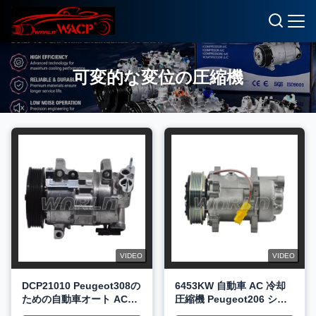
可変的な変位の圧縮機
VIDEO
VIDEO
DCP21010 Peugeot308の
6453KW 自動車 AC 冷却
ための自動車オート AC圧
圧縮機 Peugeot206 シト
縮機 シトロエンC4
ロエン C4 WXPG034