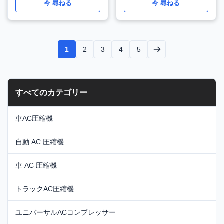
C/E/GLC ヴィト用 スプリ
ML350/GLE W166/X166
今 尋ねる
今 尋ねる
ンター用 W477 WXMB051
WXMB050
1
2
3
4
5
すべてのカテゴリー
車AC圧縮機
自動 AC 圧縮機
車 AC 圧縮機
トラックAC圧縮機
ユニバーサルACコンプレッサー