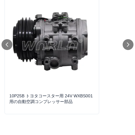
Voltage:
12V
Size:
標準サイズ
Compressor Type:
10P25B
Warranty:
1 年
High Light:
トヨタ・コースター 24V AC コンプレッサー
,
自動車用エアコンコンプレッサー部品
,
車用ACコンプレッサーの保証
10P25B トヨタコースター用 24V WXBS001
用の自動空調コンプレッサー部品