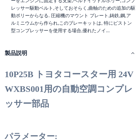
ーをエンジンに固定する支架,ベルトイッドルポリー,コンプ
レッサー駆動ベルト,そしておそらく,曲軸のための追加の駆
動ポリーからなる. 圧縮機のマウント プレート,鋳鉄,鋼,ア
ルミニウムから作られ,このブレーキットは, 特にピストン
型コンプレッサーを使用する場合,優れたノイ...
製品説明
10P25B トヨタコースター用 24V
WXBS001用の自動空調コンプレ
ッサー部品
パラメーター: