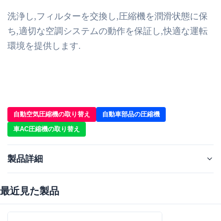
洗浄し,フィルターを交換し,圧縮機を潤滑状態に保
ち,適切な空調システムの動作を保証し,快適な運転
環境を提供します.
自動空気圧縮機の取り替え
自動車部品の圧縮機
車AC圧縮機の取り替え
製品詳細
最近見た製品‌
Item No.:
WXBS001
Car Make:
トヨタ・コースター 24V