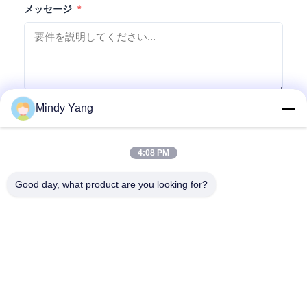
メッセージ
*
Mindy Yang
お問い合わせを送信
4:08 PM
Good day, what product are you looking for?
アドレス: 1128,南塔,アンフア・フイ,北バイユン通り,バイユン地
区,広州,広東
電話番号:
86--18022350039
メール
admin@gzweixing.com