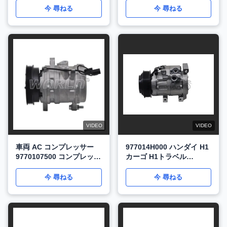
キア シード WXHY008
今 尋ねる
今 尋ねる
VIDEO
VIDEO
車両 AC コンプレッサー
977014H000 ハンダイ H1
9770107500 コンプレッサ
カーゴ H1トラベル
ー ハインダイ A2 アトス
GrandStarex2.5CRD コン
イオン キア Visto1.0
プレッサー AC オート
今 尋ねる
今 尋ねる
WXHY006
WXHY024