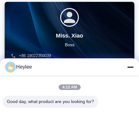
Miss. Xiao
Boss
+86 18022350039
admin@gzweixing.com
Heylee
4:12 AM
Good day, what product are you looking for?
アドレス: 1128,南塔,アンフア・フイ,北バイユン通り,バイユン地
区,広州,広東
電話番号:
86--18022350039