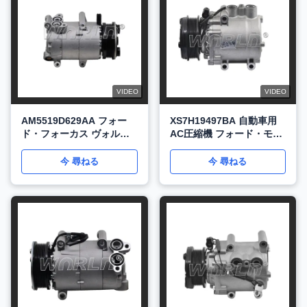
VIDEO
VIDEO
AM5519D629AA フォー
XS7H19497BA 自動車用
ド・フォーカス ヴォルヴ
AC圧縮機 フォード・モン
ォ・C30 2.0 WXFD083 向
デオ用 遠征用 リンカー
け 自動車用 AC コンプレ
ン・ナビゲーター用 2.5
今 尋ねる
今 尋ねる
ッサー
WXFD057