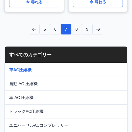
カス CMAX ヴォルボ
クスプローラー WXFD020
今 尋ねる
今 尋ねる
WXFD021
5
6
7
8
9
すべてのカテゴリー
車AC圧縮機
自動 AC 圧縮機
車 AC 圧縮機
トラックAC圧縮機
ユニバーサルACコンプレッサー