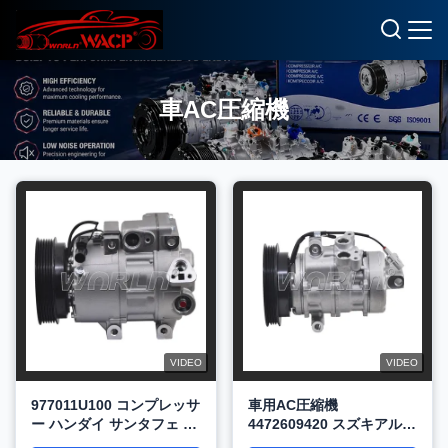
車AC圧縮機
VIDEO
VIDEO
977011U100 コンプレッサ
車用AC圧縮機
ー ハンダイ サンタフェ ソ
4472609420 スズキアルト
ナタ グランデュア トラゴ
バレノ WXSK015